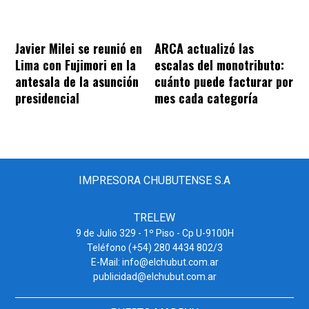
Javier Milei se reunió en
ARCA actualizó las
Lima con Fujimori en la
escalas del monotributo:
antesala de la asunción
cuánto puede facturar por
presidencial
mes cada categoría
IMPRESORA CHUBUTENSE S.A
TRELEW
9 de Julio 329 - 1º Piso - Cp U-9100H
Teléfono (+54) 280 4434 802/3
E-Mail: info@elchubut.com.ar
publicidad@elchubut.com.ar