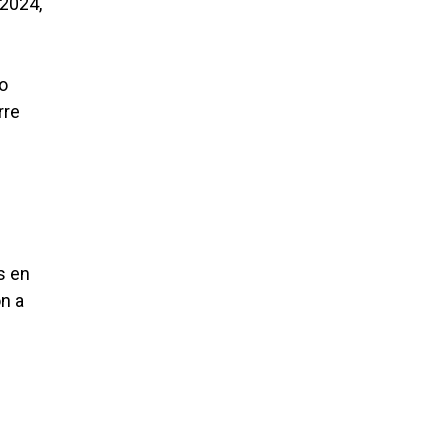
 2024,
o
rre
s en
n a