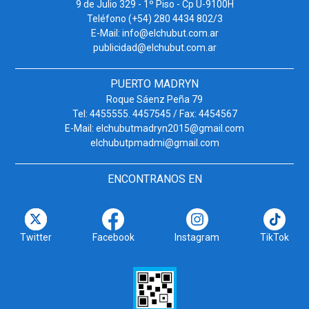
9 de Julio 329 - 1º Piso - Cp U-9100H
Teléfono (+54) 280 4434 802/3
E-Mail: info@elchubut.com.ar
publicidad@elchubut.com.ar
PUERTO MADRYN
Roque Sáenz Peña 79
Tel: 4455555. 4457545 / Fax: 4454567
E-Mail: elchubutmadryn2015@gmail.com
elchubutpmadmi@gmail.com
ENCONTRANOS EN
Twitter
Facebook
Instagram
TikTok