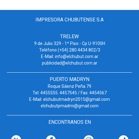
IMPRESORA CHUBUTENSE S.A
TRELEW
9 de Julio 329 - 1º Piso - Cp U-9100H
Teléfono (+54) 280 4434 802/3
E-Mail: info@elchubut.com.ar
publicidad@elchubut.com.ar
PUERTO MADRYN
Roque Sáenz Peña 79
Tel: 4455555. 4457545 / Fax: 4454567
E-Mail: elchubutmadryn2015@gmail.com
elchubutpmadmi@gmail.com
ENCONTRANOS EN