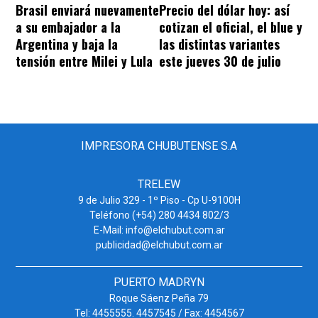
Brasil enviará nuevamente
Precio del dólar hoy: así
a su embajador a la
cotizan el oficial, el blue y
Argentina y baja la
las distintas variantes
tensión entre Milei y Lula
este jueves 30 de julio
IMPRESORA CHUBUTENSE S.A
TRELEW
9 de Julio 329 - 1º Piso - Cp U-9100H
Teléfono (+54) 280 4434 802/3
E-Mail: info@elchubut.com.ar
publicidad@elchubut.com.ar
PUERTO MADRYN
Roque Sáenz Peña 79
Tel: 4455555. 4457545 / Fax: 4454567