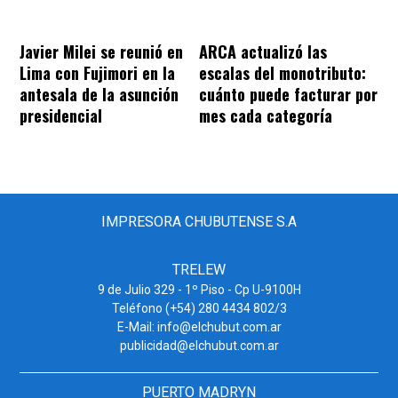
Javier Milei se reunió en
ARCA actualizó las
Lima con Fujimori en la
escalas del monotributo:
antesala de la asunción
cuánto puede facturar por
presidencial
mes cada categoría
IMPRESORA CHUBUTENSE S.A
TRELEW
9 de Julio 329 - 1º Piso - Cp U-9100H
Teléfono (+54) 280 4434 802/3
E-Mail: info@elchubut.com.ar
publicidad@elchubut.com.ar
PUERTO MADRYN