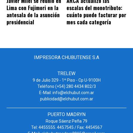
Javier Milei se reunió en
ARCA actualizó las
Lima con Fujimori en la
escalas del monotributo:
antesala de la asunción
cuánto puede facturar por
presidencial
mes cada categoría
IMPRESORA CHUBUTENSE S.A
TRELEW
9 de Julio 329 - 1º Piso - Cp U-9100H
Teléfono (+54) 280 4434 802/3
E-Mail: info@elchubut.com.ar
publicidad@elchubut.com.ar
PUERTO MADRYN
Roque Sáenz Peña 79
Tel: 4455555. 4457545 / Fax: 4454567