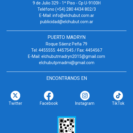
9 de Julio 329 - 1º Piso - Cp U-9100H
Teléfono (+54) 280 4434 802/3
E-Mail: info@elchubut.com.ar
publicidad@elchubut.com.ar
PUERTO MADRYN
Roque Sáenz Peña 79
Tel: 4455555. 4457545 / Fax: 4454567
E-Mail: elchubutmadryn2015@gmail.com
elchubutpmadmi@gmail.com
ENCONTRANOS EN
Twitter
Facebook
Instagram
TikTok