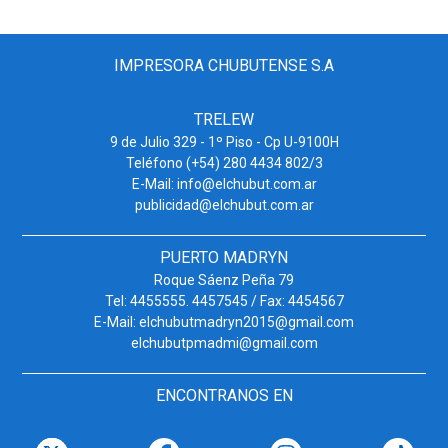
IMPRESORA CHUBUTENSE S.A
TRELEW
9 de Julio 329 - 1º Piso - Cp U-9100H
Teléfono (+54) 280 4434 802/3
E-Mail: info@elchubut.com.ar
publicidad@elchubut.com.ar
PUERTO MADRYN
Roque Sáenz Peña 79
Tel: 4455555. 4457545 / Fax: 4454567
E-Mail: elchubutmadryn2015@gmail.com
elchubutpmadmi@gmail.com
ENCONTRANOS EN