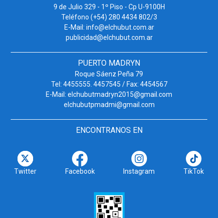
9 de Julio 329 - 1º Piso - Cp U-9100H
Teléfono (+54) 280 4434 802/3
E-Mail: info@elchubut.com.ar
publicidad@elchubut.com.ar
PUERTO MADRYN
Roque Sáenz Peña 79
Tel: 4455555. 4457545 / Fax: 4454567
E-Mail: elchubutmadryn2015@gmail.com
elchubutpmadmi@gmail.com
ENCONTRANOS EN
Twitter
Facebook
Instagram
TikTok