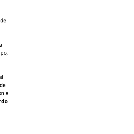
 de
a
ipo,
el
sde
n el
ardo