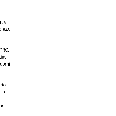
ntra
abrazo
 PRO,
tías
Adorni
ador
 la
ara