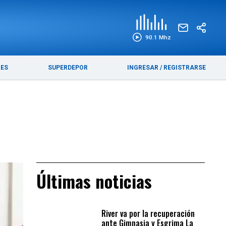
EDICIÓN IMPRESA
FUNEBRES
90.1 Mhz
RES
SUPERDEPOR
INGRESAR
/
REGISTRARSE
Últimas noticias
River va por la recuperación
ante Gimnasia y Esgrima La