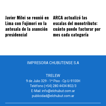
Javier Milei se reunió en
ARCA actualizó las
Lima con Fujimori en la
escalas del monotributo:
antesala de la asunción
cuánto puede facturar por
presidencial
mes cada categoría
IMPRESORA CHUBUTENSE S.A
TRELEW
9 de Julio 329 - 1º Piso - Cp U-9100H
Teléfono (+54) 280 4434 802/3
E-Mail: info@elchubut.com.ar
publicidad@elchubut.com.ar