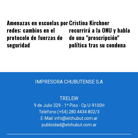
Amenazas en escuelas por
Cristina Kirchner
redes: cambios en el
recurrirá a la ONU y habla
protocolo de fuerzas de
de una "proscripción"
seguridad
política tras su condena
IMPRESORA CHUBUTENSE S.A
TRELEW
9 de Julio 329 - 1º Piso - Cp U-9100H
Teléfono (+54) 280 4434 802/3
E-Mail: info@elchubut.com.ar
publicidad@elchubut.com.ar