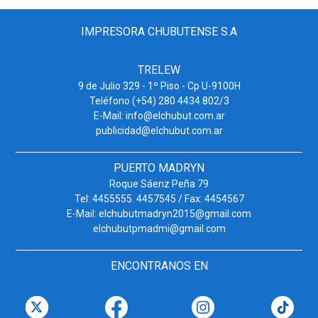
IMPRESORA CHUBUTENSE S.A
TRELEW
9 de Julio 329 - 1º Piso - Cp U-9100H
Teléfono (+54) 280 4434 802/3
E-Mail: info@elchubut.com.ar
publicidad@elchubut.com.ar
PUERTO MADRYN
Roque Sáenz Peña 79
Tel: 4455555. 4457545 / Fax: 4454567
E-Mail: elchubutmadryn2015@gmail.com
elchubutpmadmi@gmail.com
ENCONTRANOS EN