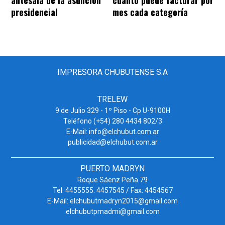
antesala de la asunción
cuánto puede facturar por
presidencial
mes cada categoría
IMPRESORA CHUBUTENSE S.A
TRELEW
9 de Julio 329 - 1º Piso - Cp U-9100H
Teléfono (+54) 280 4434 802/3
E-Mail: info@elchubut.com.ar
publicidad@elchubut.com.ar
PUERTO MADRYN
Roque Sáenz Peña 79
Tel: 4455555. 4457545 / Fax: 4454567
E-Mail: elchubutmadryn2015@gmail.com
elchubutpmadmi@gmail.com