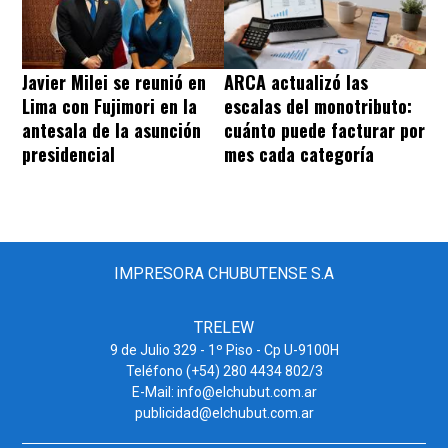
Javier Milei se reunió en
ARCA actualizó las
Lima con Fujimori en la
escalas del monotributo:
antesala de la asunción
cuánto puede facturar por
presidencial
mes cada categoría
IMPRESORA CHUBUTENSE S.A
TRELEW
9 de Julio 329 - 1º Piso - Cp U-9100H
Teléfono (+54) 280 4434 802/3
E-Mail: info@elchubut.com.ar
publicidad@elchubut.com.ar