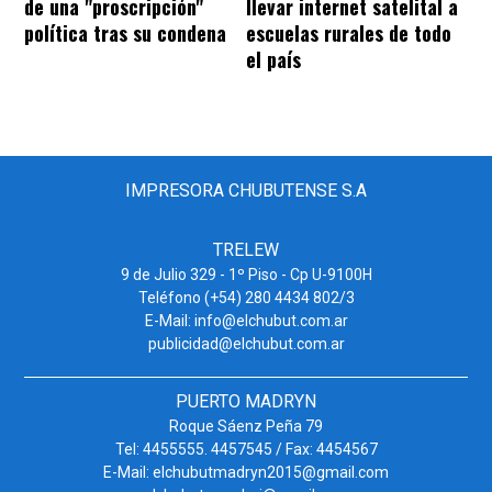
de una "proscripción"
llevar internet satelital a
política tras su condena
escuelas rurales de todo
el país
IMPRESORA CHUBUTENSE S.A
TRELEW
9 de Julio 329 - 1º Piso - Cp U-9100H
Teléfono (+54) 280 4434 802/3
E-Mail: info@elchubut.com.ar
publicidad@elchubut.com.ar
PUERTO MADRYN
Roque Sáenz Peña 79
Tel: 4455555. 4457545 / Fax: 4454567
E-Mail: elchubutmadryn2015@gmail.com