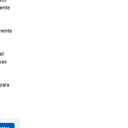
gente
amente
el
sas
 para