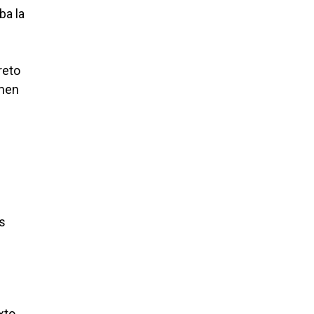
ba la
reto
imen
os
xto