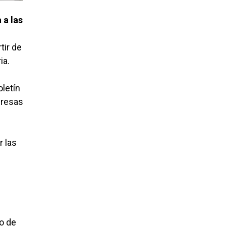
 a las
rtir de
ia.
oletín
presas
 las
o de