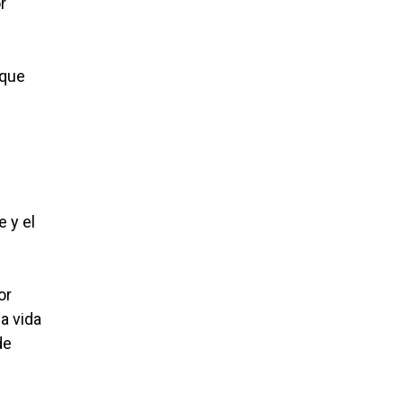
r
 que
 y el
or
a vida
de