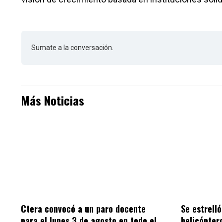
Sumate a la conversación.
Más Noticias
Ctera convocó a un paro docente
Se estrell
para el lunes 3 de agosto en todo el
helicópter