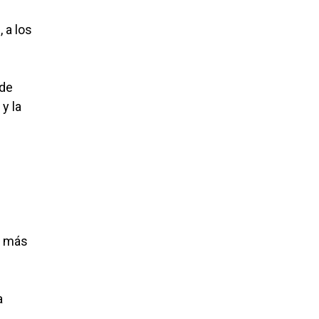
 a los
 de
y la
e más
a