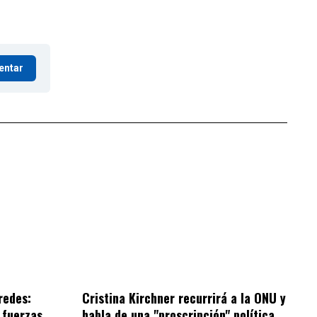
entar
redes:
Cristina Kirchner recurrirá a la ONU y
 fuerzas
habla de una "proscripción" política