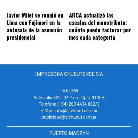
Javier Milei se reunió en
ARCA actualizó las
Lima con Fujimori en la
escalas del monotributo:
antesala de la asunción
cuánto puede facturar por
presidencial
mes cada categoría
IMPRESORA CHUBUTENSE S.A
TRELEW
9 de Julio 329 - 1º Piso - Cp U-9100H
Teléfono (+54) 280 4434 802/3
E-Mail: info@elchubut.com.ar
publicidad@elchubut.com.ar
PUERTO MADRYN