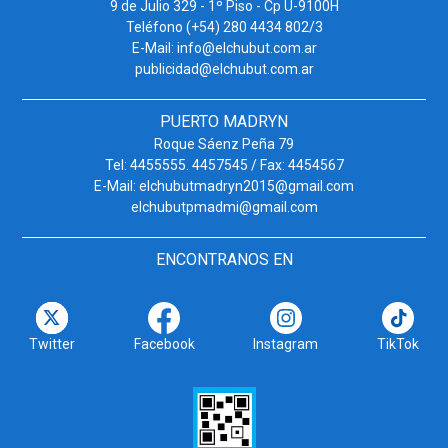
9 de Julio 329 - 1º Piso - Cp U-9100H
Teléfono (+54) 280 4434 802/3
E-Mail: info@elchubut.com.ar
publicidad@elchubut.com.ar
PUERTO MADRYN
Roque Sáenz Peña 79
Tel: 4455555. 4457545 / Fax: 4454567
E-Mail: elchubutmadryn2015@gmail.com
elchubutpmadmi@gmail.com
ENCONTRANOS EN
Twitter
Facebook
Instagram
TikTok