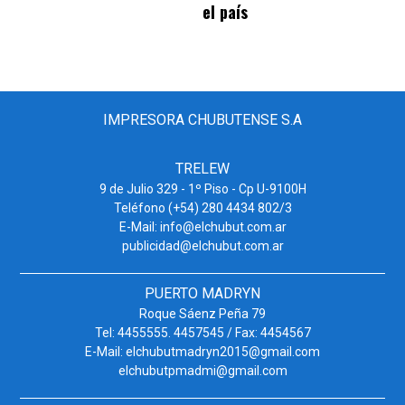
el país
IMPRESORA CHUBUTENSE S.A
TRELEW
9 de Julio 329 - 1º Piso - Cp U-9100H
Teléfono (+54) 280 4434 802/3
E-Mail: info@elchubut.com.ar
publicidad@elchubut.com.ar
PUERTO MADRYN
Roque Sáenz Peña 79
Tel: 4455555. 4457545 / Fax: 4454567
E-Mail: elchubutmadryn2015@gmail.com
elchubutpmadmi@gmail.com