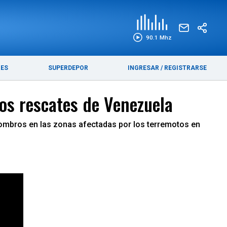
EDICIÓN IMPRESA
FUNEBRES
90.1 Mhz
RES
SUPERDEPOR
INGRESAR
/
REGISTRARSE
los rescates de Venezuela
scombros en las zonas afectadas por los terremotos en