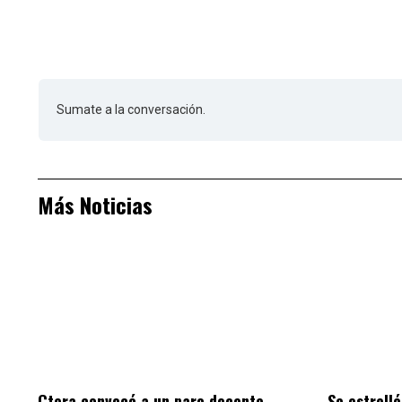
Sumate a la conversación.
Más Noticias
Ctera convocó a un paro docente
Se estrell