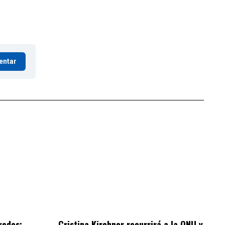
entar
redes:
Cristina Kirchner recurrirá a la ONU y