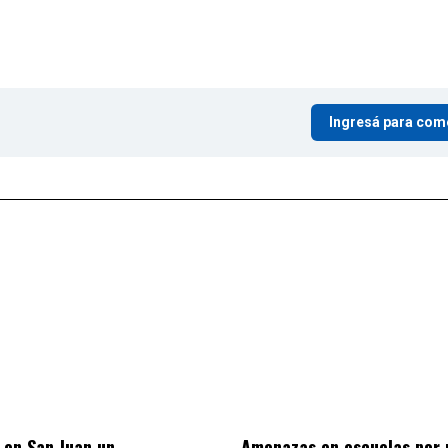
Ingresá para com
ó en San Juan un
Amenazas en escuelas por 