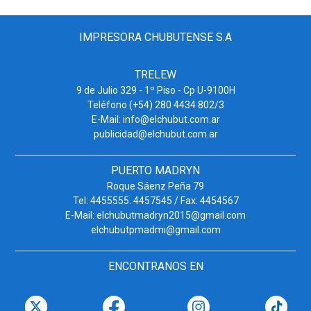
IMPRESORA CHUBUTENSE S.A
TRELEW
9 de Julio 329 - 1º Piso - Cp U-9100H
Teléfono (+54) 280 4434 802/3
E-Mail: info@elchubut.com.ar
publicidad@elchubut.com.ar
PUERTO MADRYN
Roque Sáenz Peña 79
Tel: 4455555. 4457545 / Fax: 4454567
E-Mail: elchubutmadryn2015@gmail.com
elchubutpmadmi@gmail.com
ENCONTRANOS EN