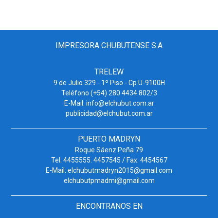
IMPRESORA CHUBUTENSE S.A
TRELEW
9 de Julio 329 - 1º Piso - Cp U-9100H
Teléfono (+54) 280 4434 802/3
E-Mail: info@elchubut.com.ar
publicidad@elchubut.com.ar
PUERTO MADRYN
Roque Sáenz Peña 79
Tel: 4455555. 4457545 / Fax: 4454567
E-Mail: elchubutmadryn2015@gmail.com
elchubutpmadmi@gmail.com
ENCONTRANOS EN