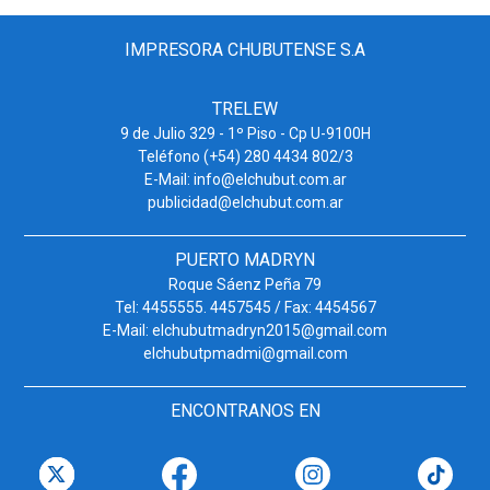
IMPRESORA CHUBUTENSE S.A
TRELEW
9 de Julio 329 - 1º Piso - Cp U-9100H
Teléfono (+54) 280 4434 802/3
E-Mail: info@elchubut.com.ar
publicidad@elchubut.com.ar
PUERTO MADRYN
Roque Sáenz Peña 79
Tel: 4455555. 4457545 / Fax: 4454567
E-Mail: elchubutmadryn2015@gmail.com
elchubutpmadmi@gmail.com
ENCONTRANOS EN