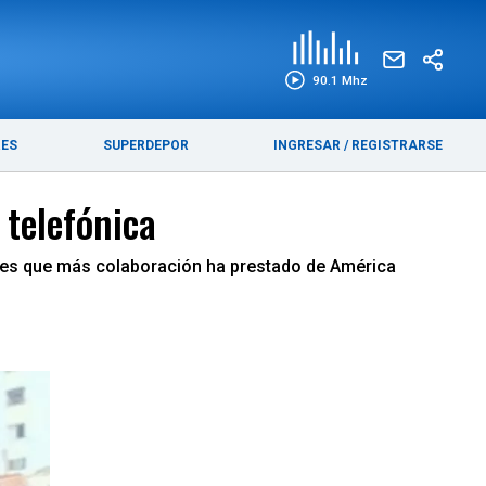
EDICIÓN IMPRESA
FUNEBRES
90.1 Mhz
RES
SUPERDEPOR
INGRESAR
/
REGISTRARSE
 telefónica
aíses que más colaboración ha prestado de América