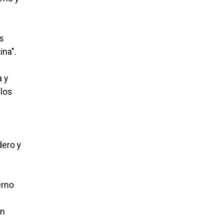
as
ina".
a y
 los
dero y
erno
on