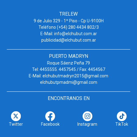
TRELEW
9 de Julio 329 - 1º Piso - Cp U-9100H
Teléfono (+54) 280 4434 802/3
E-Mail: info@elchubut.com.ar
publicidad@elchubut.com.ar
PUERTO MADRYN
Roque Sáenz Peña 79
Tel: 4455555. 4457545 / Fax: 4454567
E-Mail: elchubutmadryn2015@gmail.com
elchubutpmadmi@gmail.com
ENCONTRANOS EN
Twitter
Facebook
Instagram
TikTok