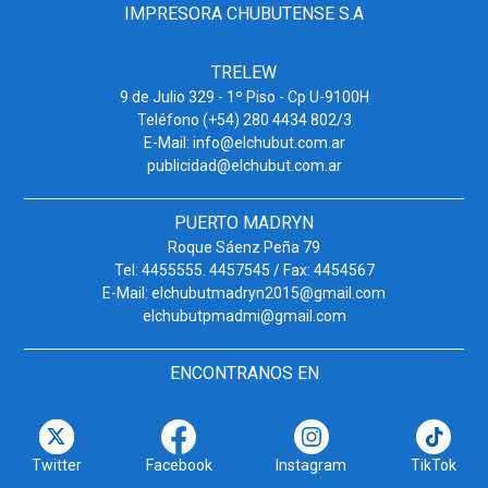
IMPRESORA CHUBUTENSE S.A
TRELEW
9 de Julio 329 - 1º Piso - Cp U-9100H
Teléfono (+54) 280 4434 802/3
E-Mail: info@elchubut.com.ar
publicidad@elchubut.com.ar
PUERTO MADRYN
Roque Sáenz Peña 79
Tel: 4455555. 4457545 / Fax: 4454567
E-Mail: elchubutmadryn2015@gmail.com
elchubutpmadmi@gmail.com
ENCONTRANOS EN
Twitter
Facebook
Instagram
TikTok