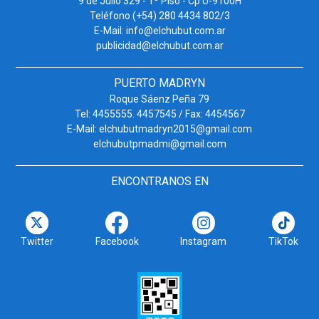
9 de Julio 329 - 1º Piso - Cp U-9100H
Teléfono (+54) 280 4434 802/3
E-Mail: info@elchubut.com.ar
publicidad@elchubut.com.ar
PUERTO MADRYN
Roque Sáenz Peña 79
Tel: 4455555. 4457545 / Fax: 4454567
E-Mail: elchubutmadryn2015@gmail.com
elchubutpmadmi@gmail.com
ENCONTRANOS EN
Twitter
Facebook
Instagram
TikTok