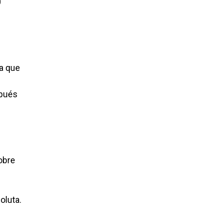
0
wa que
spués
obre
oluta.