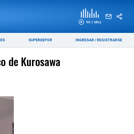
EDICIÓN IMPRESA
FUNEBRES
90.1 Mhz
RES
SUPERDEPOR
INGRESAR
/
REGISTRARSE
ico de Kurosawa