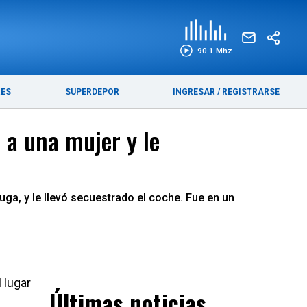
EDICIÓN IMPRESA
FUNEBRES
90.1 Mhz
RES
SUPERDEPOR
INGRESAR
/
REGISTRARSE
 a una mujer y le
uga, y le llevó secuestrado el coche. Fue en un
 lugar
Últimas noticias