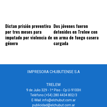
Dos jóvenes fueron
Dictan prisión preventiva
detenidos en Trelew con
por tres meses para
un arma de fuego casera
imputado por violencia de
cargada
género
IMPRESORA CHUBUTENSE S.A
TRELEW
9 de Julio 329 - 1º Piso - Cp U-9100H
Teléfono (+54) 280 4434 802/3
E-Mail: info@elchubut.com.ar
publicidad@elchubut.com.ar