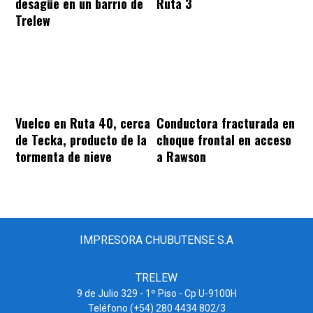
desagüe en un barrio de
Ruta 3
Trelew
Vuelco en Ruta 40, cerca
Conductora fracturada en
de Tecka, producto de la
choque frontal en acceso
tormenta de nieve
a Rawson
IMPRESORA CHUBUTENSE S.A
TRELEW
9 de Julio 329 - 1º Piso - Cp U-9100H
Teléfono (+54) 280 4434 802/3