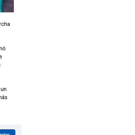
rcha
inó
e
n
 un
emás
entar