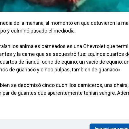
 media de la mañana, al momento en que detuvieron la ma
po y culminó pasado el mediodía.
traían los animales carneados es una Chevrolet que term
entes y la carne que se secuestró fue: «quince cuartos d
 cuartos de ñandú; ocho de equino; un vacío de equino, u
lomos de guanaco y cinco pulpas, tambien de guanaco»
mbien se decomisó cinco cuchillos carniceros, una chaira,
 un par de guantes que aparentemente tenían sangre. Ad
Ingresá para com