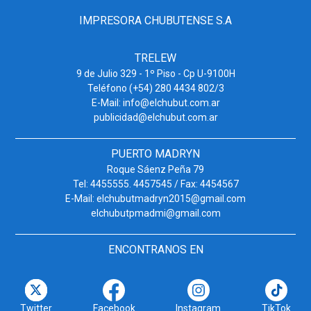
IMPRESORA CHUBUTENSE S.A
TRELEW
9 de Julio 329 - 1º Piso - Cp U-9100H
Teléfono (+54) 280 4434 802/3
E-Mail: info@elchubut.com.ar
publicidad@elchubut.com.ar
PUERTO MADRYN
Roque Sáenz Peña 79
Tel: 4455555. 4457545 / Fax: 4454567
E-Mail: elchubutmadryn2015@gmail.com
elchubutpmadmi@gmail.com
ENCONTRANOS EN
Twitter
Facebook
Instagram
TikTok