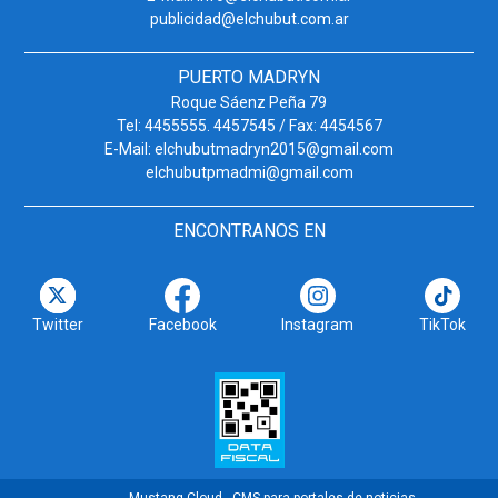
publicidad@elchubut.com.ar
PUERTO MADRYN
Roque Sáenz Peña 79
Tel: 4455555. 4457545 / Fax: 4454567
E-Mail: elchubutmadryn2015@gmail.com
elchubutpmadmi@gmail.com
ENCONTRANOS EN
Twitter
Facebook
Instagram
TikTok
Mustang Cloud - CMS para portales de noticias