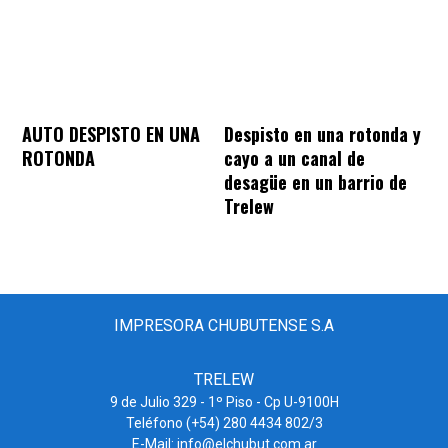
AUTO DESPISTO EN UNA
Despisto en una rotonda y
ROTONDA
cayo a un canal de
desagüe en un barrio de
Trelew
IMPRESORA CHUBUTENSE S.A
TRELEW
9 de Julio 329 - 1º Piso - Cp U-9100H
Teléfono (+54) 280 4434 802/3
E-Mail: info@elchubut.com.ar