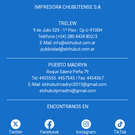
IMPRESORA CHUBUTENSE S.A
TRELEW
9 de Julio 329 - 1º Piso - Cp U-9100H
Teléfono (+54) 280 4434 802/3
E-Mail: info@elchubut.com.ar
publicidad@elchubut.com.ar
PUERTO MADRYN
Roque Sáenz Peña 79
Tel: 4455555. 4457545 / Fax: 4454567
E-Mail: elchubutmadryn2015@gmail.com
elchubutpmadmi@gmail.com
ENCONTRANOS EN
Twitter
Facebook
Instagram
TikTok