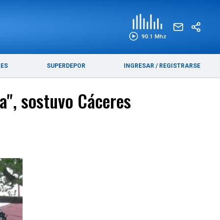
EDICIÓN IMPRESA
FUNEBRES
90.1 Mhz
RES
SUPERDEPOR
INGRESAR
/
REGISTRARSE
ta", sostuvo Cáceres