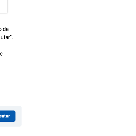
o de
utar".
ue
entar