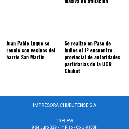
masiva de afiliación
Juan Pablo Luque se
Se realizó en Paso de
reunió con vecinos del
Indios el 1º encuentro
barrio San Martin
provincial de autoridades
partidarias de la UCR
Chubut
IMPRESORA CHUBUTENSE S.A
TRELEW
9 de Julio 329 - 1º Piso - Cp U-9100H