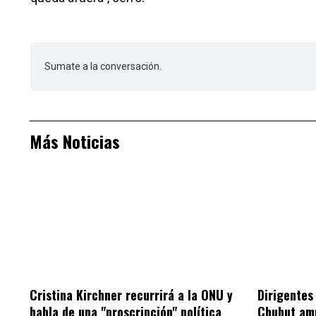
Sumate a la conversación.
Más Noticias
Cristina Kirchner recurrirá a la ONU y
Dirigentes 
habla de una "proscripción" política
Chubut amp