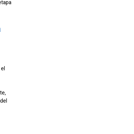
etapa
a
 el
te,
del