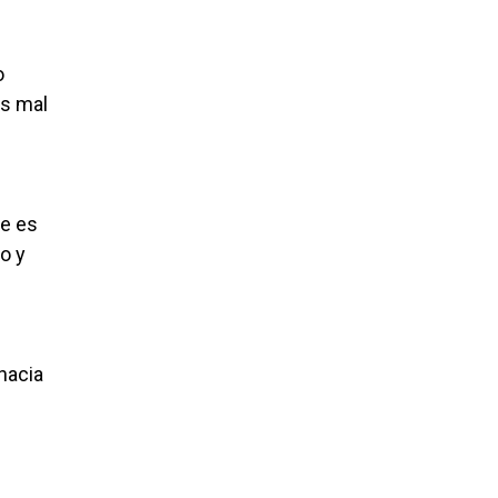
o
s mal
ue es
o y
hacia