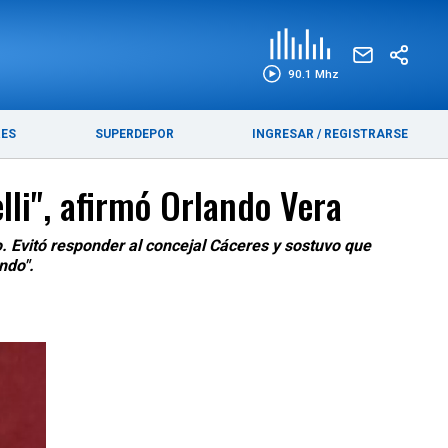
EDICIÓN IMPRESA
FUNEBRES
90.1 Mhz
RES
SUPERDEPOR
INGRESAR
/
REGISTRARSE
lli", afirmó Orlando Vera
. Evitó responder al concejal Cáceres y sostuvo que
ndo".