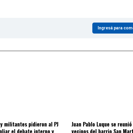
Ingresá para com
y militantes pidieron al PJ
Juan Pablo Luque se reunió
liar el debate interno y
vecinos del barrio San Mar