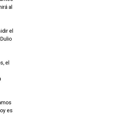
irá al
dir el
 Dulio
s, el
n
tamos
hoy es