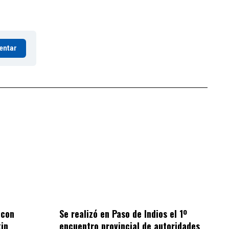
entar
 con
Se realizó en Paso de Indios el 1º
tin
encuentro provincial de autoridades