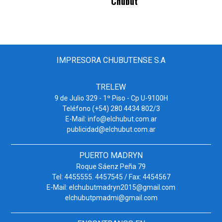
Chubut
IMPRESORA CHUBUTENSE S.A
TRELEW
9 de Julio 329 - 1º Piso - Cp U-9100H
Teléfono (+54) 280 4434 802/3
E-Mail: info@elchubut.com.ar
publicidad@elchubut.com.ar
PUERTO MADRYN
Roque Sáenz Peña 79
Tel: 4455555. 4457545 / Fax: 4454567
E-Mail: elchubutmadryn2015@gmail.com
elchubutpmadmi@gmail.com