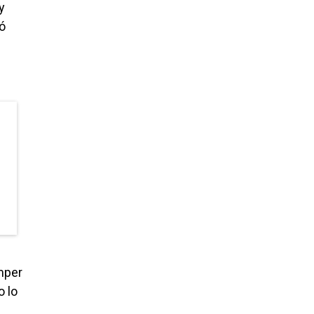
y
ó
omper
o lo