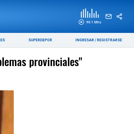
EDICIÓN IMPRESA
FUNEBRES
90.1 Mhz
RES
SUPERDEPOR
INGRESAR
/
REGISTRARSE
blemas provinciales"