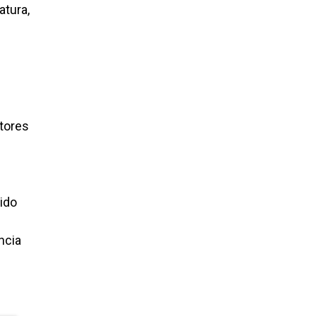
atura,
ctores
cido
ncia