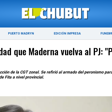
ÚLTIMAS NOTICIAS
PUERTO MADRYN
PUERTO MADRYN
EDICIÓN IMPRESA
FUNEB
idad que Maderna vuelva al PJ: "
nducción de la CGT zonal. Se refirió al armado del peronismo pa
e Fita a nivel provincial.