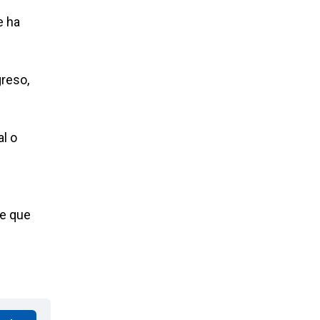
e ha
greso,
al o
ne que