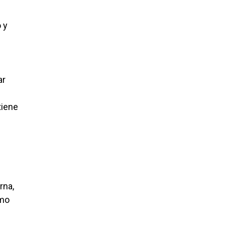
 y
ar
tiene
rna,
omo