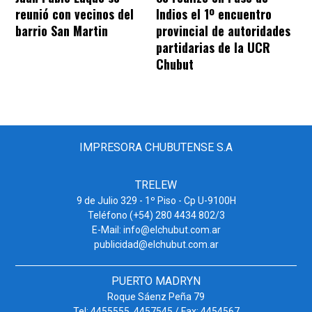
reunió con vecinos del
Indios el 1º encuentro
barrio San Martin
provincial de autoridades
partidarias de la UCR
Chubut
IMPRESORA CHUBUTENSE S.A
TRELEW
9 de Julio 329 - 1º Piso - Cp U-9100H
Teléfono (+54) 280 4434 802/3
E-Mail: info@elchubut.com.ar
publicidad@elchubut.com.ar
PUERTO MADRYN
Roque Sáenz Peña 79
Tel: 4455555. 4457545 / Fax: 4454567