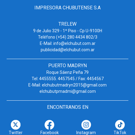
IMPRESORA CHUBUTENSE S.A
TRELEW
9 de Julio 329 - 1º Piso - Cp U-9100H
Teléfono (+54) 280 4434 802/3
E-Mail: info@elchubut.com.ar
publicidad@elchubut.com.ar
PUERTO MADRYN
Roque Sáenz Peña 79
Tel: 4455555. 4457545 / Fax: 4454567
E-Mail: elchubutmadryn2015@gmail.com
elchubutpmadmi@gmail.com
ENCONTRANOS EN
Twitter
Facebook
Instagram
TikTok