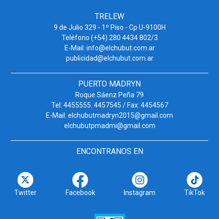
TRELEW
9 de Julio 329 - 1º Piso - Cp U-9100H
Teléfono (+54) 280 4434 802/3
E-Mail: info@elchubut.com.ar
publicidad@elchubut.com.ar
PUERTO MADRYN
Roque Sáenz Peña 79
Tel: 4455555. 4457545 / Fax: 4454567
E-Mail: elchubutmadryn2015@gmail.com
elchubutpmadmi@gmail.com
ENCONTRANOS EN
Twitter
Facebook
Instagram
TikTok