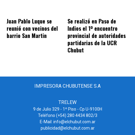
Juan Pablo Luque se
Se realizó en Paso de
reunió con vecinos del
Indios el 1º encuentro
barrio San Martin
provincial de autoridades
partidarias de la UCR
Chubut
IMPRESORA CHUBUTENSE S.A
TRELEW
9 de Julio 329 - 1º Piso - Cp U-9100H
Teléfono (+54) 280 4434 802/3
E-Mail: info@elchubut.com.ar
publicidad@elchubut.com.ar