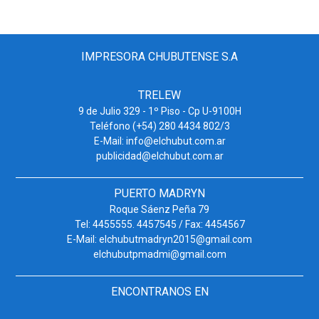
IMPRESORA CHUBUTENSE S.A
TRELEW
9 de Julio 329 - 1º Piso - Cp U-9100H
Teléfono (+54) 280 4434 802/3
E-Mail: info@elchubut.com.ar
publicidad@elchubut.com.ar
PUERTO MADRYN
Roque Sáenz Peña 79
Tel: 4455555. 4457545 / Fax: 4454567
E-Mail: elchubutmadryn2015@gmail.com
elchubutpmadmi@gmail.com
ENCONTRANOS EN