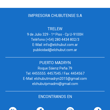
IMPRESORA CHUBUTENSE S.A
TRELEW
9 de Julio 329 - 1º Piso - Cp U-9100H
Teléfono (+54) 280 4434 802/3
E-Mail: info@elchubut.com.ar
publicidad@elchubut.com.ar
PUERTO MADRYN
Roque Sáenz Peña 79
Tel: 4455555. 4457545 / Fax: 4454567
E-Mail: elchubutmadryn2015@gmail.com
elchubutpmadmi@gmail.com
ENCONTRANOS EN